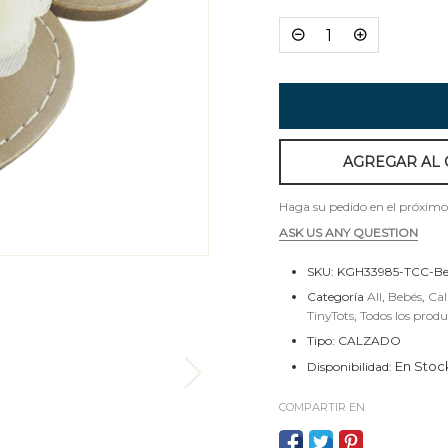
AGREGAR AL 
Haga su pedido en el próximo
ASK US ANY QUESTION
SKU:
KGH33985-TCC-Be
Categoría
All
,
Bebés
,
Cal
TinyTots
,
Todos los produ
Tipo:
CALZADO
En Stoc
Disponibilidad:
COMPARTIR EN