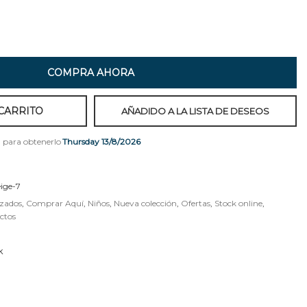
COMPRA AHORA
CARRITO
AÑADIDO A LA LISTA DE DESEOS
para obtenerlo
Thursday 13/8/2026
ige-7
zados
,
Comprar Aquí
,
Niños
,
Nueva colección
,
Ofertas
,
Stock online
,
ctos
k