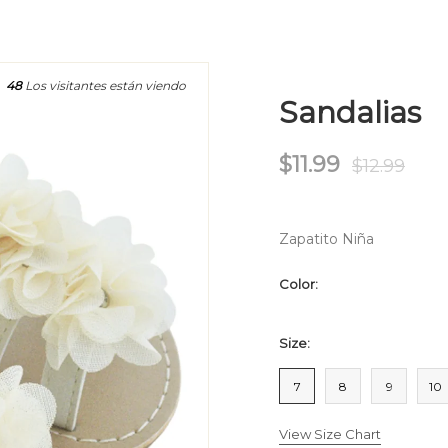
48
Los visitantes están viendo
Sandalias
$11.99
$12.99
Zapatito Niña
Color:
Size:
7
8
9
10
View Size Chart