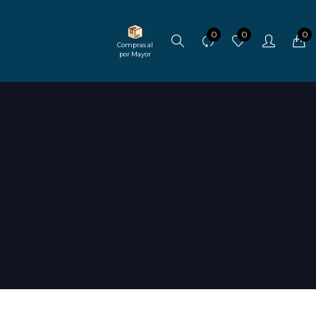
0
0
0
Compras al
por Mayor